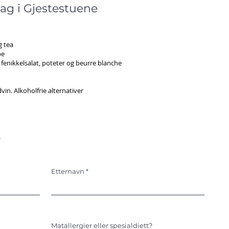
ag i Gjestestuene
g tea
pe
g fenikkelsalat, poteter og beurre blanche
ødvin. Alkoholfrie alternativer
.
Etternavn
Matallergier eller spesialdiett?